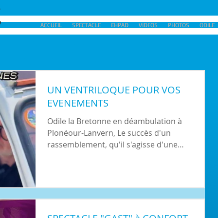
ACCUEIL
SPECTACLE
EHPAD
VIDEOS
PHOTOS
ODILE
UN VENTRILOQUE POUR VOS
EVENEMENTS
Odile la Bretonne en déambulation à
Plonéour-Lanvern, Le succès d'un
rassemblement, qu'il s'agisse d'une
exposition de véhicules anciens comme à
Plounéour-Lanvern ou d'une fête thématique,
ne repose plus seulement sur le décor, mais
sur l'expérience humaine. Une figure
emblématique du Pays Bigouden a
récemment prouvé que l'animation de