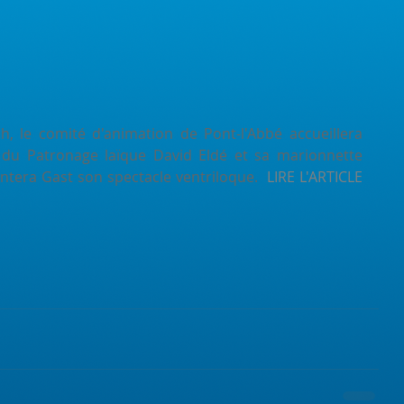
 le comité d'animation de Pont-l'Abbé accueillera 
 du Patronage laïque David Eldé et sa marionnette 
entera Gast son spectacle ventriloque.  
LIRE L'ARTICLE 