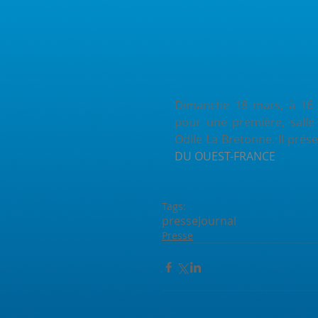
Dimanche 18 mars, à 16 h,
pour une première, salle
Odile La Bretonne. Il prés
DU OUEST-FRANCE
Tags:
presse
Journal
Presse