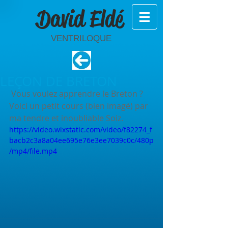
David Eldé
VENTRILOQUE
LEÇON DE BRETON
 Vous voulez apprendre le Breton ? 
Voici un petit cours (bien imagé) par 
ma tendre et inoubliable Soiz. 
https://video.wixstatic.com/video/f82274_f
bacb2c3a8a04ee695e76e3ee7039c0c/480p
/mp4/file.mp4