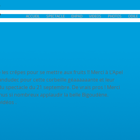
ACCUEIL
SPECTACLE
EHPAD
VIDEOS
PHOTOS
ODILE
!
Landudec pour cette corbeille géaaaaaante et leur 
 spectacle du 21 septembre. De vrais pros ! Merci 
enus si nombreux applaudir la belle Bigoudène. 
vidéos .