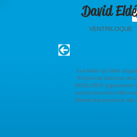
David Eldé
VENTRILOQUE
ODILE A LA CORBEILLE !
 Il va falloir qu'Odile stoppe les crêpes pour se mettre aux fruits !! Merci à L'Apel 
''Victoire de Saint-Luc de 
EXCELLENTE organisation du
aussi à vous tous d'être v
Bientôt des photos et des 