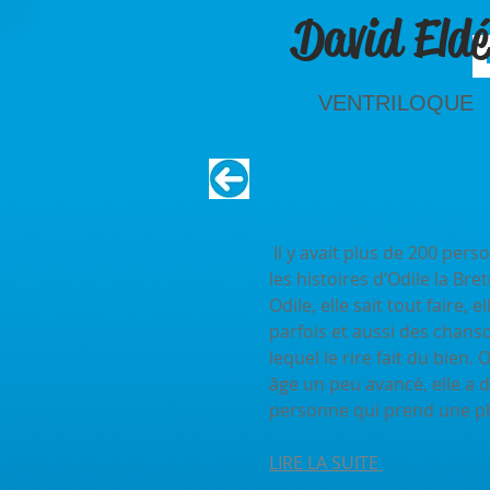
David Eldé
VENTRILOQUE
PLUS DE 200 SPECTATE
 Il y avait plus de 200 personnes à la salle des sports pour applaudir et savourer 
les histoires d’Odile la Bre
Odile, elle sait tout faire
parfois et aussi des chans
lequel le rire fait du bien
âge un peu avancé, elle a d
personne qui prend une phot
LIRE LA SUITE 