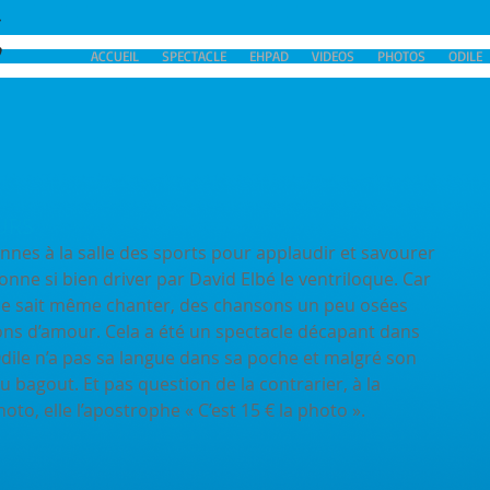
ACCUEIL
SPECTACLE
EHPAD
VIDEOS
PHOTOS
ODILE
URS
tonne si bien driver par David Elbé le ventriloque. Car 
, elle sait même chanter, des chansons un peu osées 
ons d’amour. Cela a été un spectacle décapant dans 
. Odile n’a pas sa langue dans sa poche et malgré son 
u bagout. Et pas question de la contrarier, à la 
o, elle l’apostrophe « C’est 15 € la photo ».