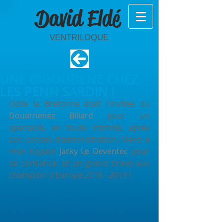
David Eldé
VENTRILOQUE
UNE BIGOUDENE CHEZ
LES PENN SARDIN !
Odile la Bretonne était l'invitée du 
Douarnenez Billard
 pour un 
spectacle, en toute intimité, après 
son conseil d'administration. Merci à 
mon Kopain 
Jacky Le Deventec
 pour 
sa confiance. Et un grand bravo aux 
champion d'Europe 2018 - 2019 !